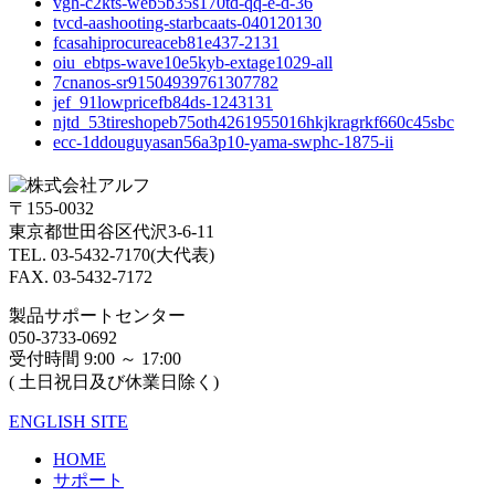
vgh-c2kts-web5b35s170td-qq-e-d-36
tvcd-aashooting-starbcaats-040120130
fcasahiprocureaceb81e437-2131
oiu_ebtps-wave10e5kyb-extage1029-all
7cnanos-sr91504939761307782
jef_91lowpricefb84ds-1243131
njtd_53tireshopeb75oth4261955016hkjkragrkf660c45sbc
ecc-1ddouguyasan56a3p10-yama-swphc-1875-ii
〒155-0032
東京都世田谷区代沢3-6-11
TEL. 03-5432-7170(大代表)
FAX. 03-5432-7172
製品サポートセンター
050-3733-0692
受付時間 9:00 ～ 17:00
( 土日祝日及び休業日除く)
ENGLISH SITE
HOME
サポート