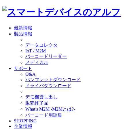
最新情報
製品情報
データコレクタ
IoT / M2M
バーコードリーダー
メディカル
サポート
Q&A
パンフレットダウンロード
ドライバダウンロード
デモ機貸し出し
販売終了品
What’s M2M -M2Mとは?-
バーコード用語集
SHOPPING
企業情報