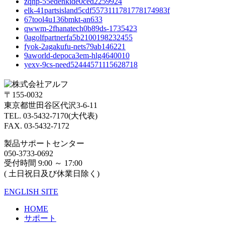
zqhp-55edenkide0ced2259924
elk-41partsisland5cdf5573111781778174983f
67tool4u136bmkt-an633
qwwm-2fhanatech0b89ds-1735423
0agolfpartnerfa5b2100198232455
fyok-2agakufu-nets79ab146221
9aworld-depoca3em-hlg4640010
yexv-9cs-need52444571115628718
〒155-0032
東京都世田谷区代沢3-6-11
TEL. 03-5432-7170(大代表)
FAX. 03-5432-7172
製品サポートセンター
050-3733-0692
受付時間 9:00 ～ 17:00
( 土日祝日及び休業日除く)
ENGLISH SITE
HOME
サポート