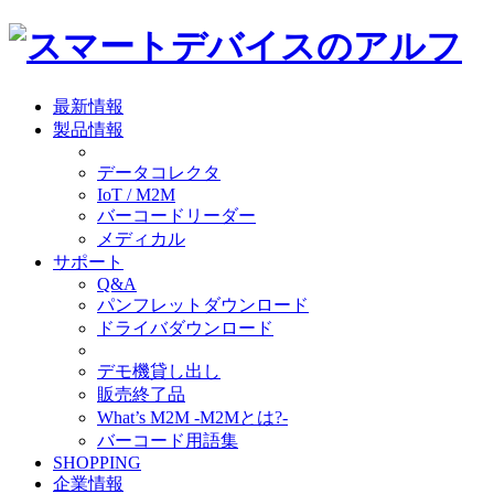
最新情報
製品情報
データコレクタ
IoT / M2M
バーコードリーダー
メディカル
サポート
Q&A
パンフレットダウンロード
ドライバダウンロード
デモ機貸し出し
販売終了品
What’s M2M -M2Mとは?-
バーコード用語集
SHOPPING
企業情報