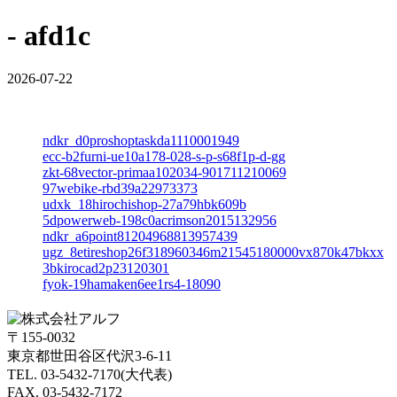
- afd1c
2026-07-22
ndkr_d0proshoptaskda1110001949
ecc-b2furni-ue10a178-028-s-p-s68f1p-d-gg
zkt-68vector-primaa102034-901711210069
97webike-rbd39a22973373
udxk_18hirochishop-27a79hbk609b
5dpowerweb-198c0acrimson2015132956
ndkr_a6point81204968813957439
ugz_8etireshop26f318960346m21545180000vx870k47bkxx
3bkirocad2p23120301
fyok-19hamaken6ee1rs4-18090
〒155-0032
東京都世田谷区代沢3-6-11
TEL. 03-5432-7170(大代表)
FAX. 03-5432-7172