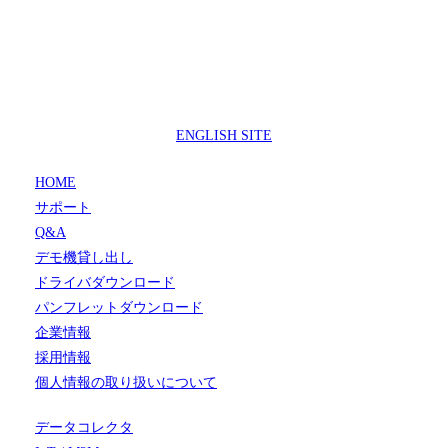
製品サポートセンター
050-3733-0692
受付時間 9:00 ～ 17:00
( 土日祝日及び休業日除く)
ENGLISH SITE
HOME
サポート
Q&A
デモ機貸し出し
ドライバダウンロード
パンフレットダウンロード
企業情報
採用情報
個人情報の取り扱いについて
データコレクタ