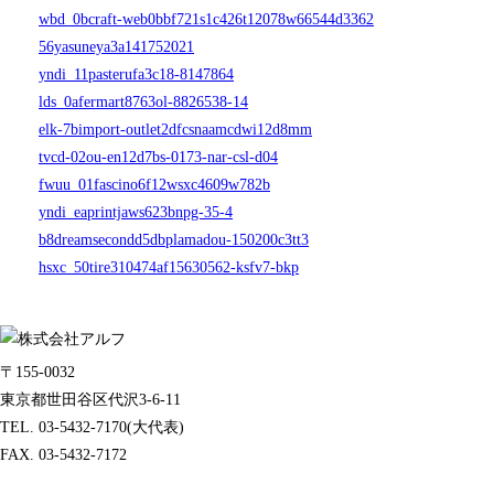
wbd_0bcraft-web0bbf721s1c426t12078w66544d3362
56yasuneya3a141752021
yndi_11pasterufa3c18-8147864
lds_0afermart8763ol-8826538-14
elk-7bimport-outlet2dfcsnaamcdwi12d8mm
tvcd-02ou-en12d7bs-0173-nar-csl-d04
fwuu_01fascino6f12wsxc4609w782b
yndi_eaprintjaws623bnpg-35-4
b8dreamsecondd5dbplamadou-150200c3tt3
hsxc_50tire310474af15630562-ksfv7-bkp
〒155-0032
東京都世田谷区代沢3-6-11
TEL. 03-5432-7170(大代表)
FAX. 03-5432-7172