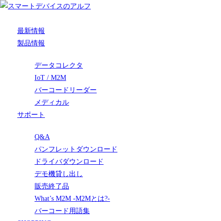
最新情報
製品情報
データコレクタ
IoT / M2M
バーコードリーダー
メディカル
サポート
Q&A
パンフレットダウンロード
ドライバダウンロード
デモ機貸し出し
販売終了品
What’s M2M -M2Mとは?-
バーコード用語集