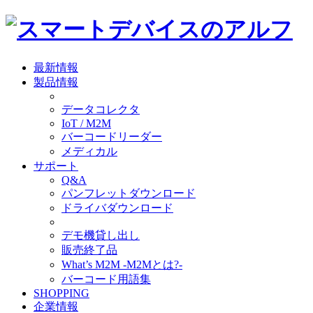
最新情報
製品情報
データコレクタ
IoT / M2M
バーコードリーダー
メディカル
サポート
Q&A
パンフレットダウンロード
ドライバダウンロード
デモ機貸し出し
販売終了品
What’s M2M -M2Mとは?-
バーコード用語集
SHOPPING
企業情報