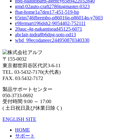
hbq-8aautoparts-agency6589422032840
gmd-02auto-craft2786tugmaster-0323
fbat-home1a7den17-451-519-hp
65rim746fbrembo-p86016n-p86014n-y7603
e9fermart196dsh2-9054402-752111
20auc-4g-nakamisead45125-6071
abclair-indra8b6dpg-soto-od13
wbd_99ecodaneec244950870340330
〒155-0032
東京都世田谷区代沢3-6-11
TEL. 03-5432-7170(大代表)
FAX. 03-5432-7172
製品サポートセンター
050-3733-0692
受付時間 9:00 ～ 17:00
( 土日祝日及び休業日除く)
ENGLISH SITE
HOME
サポート