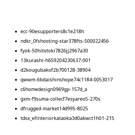
ecc-90esupporters8c1e218h
ndkr_0fshooting-star378fts-500022456
fyok-50hitotoki7826jj2967a30
13kurashi-h659204230637-001
d2kougubakof2b700128-38904
qwwm-6bdaishinshope74c1184-0053017
c6homedesign0969gp-157d_a
gxm-f9suma-collecf7esyareo5-270s
dfrugged-market14d995-8025
tdsx_efinteriorkataoka3d0akwct1h01-215