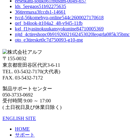
eeseikatu-souko61fbusdm-0049-657
lds_5eegaos51b92275635
36tiremaxa3fccds1-14661
tvcd-56komehyo-online544c2600027170618
qef_b4look-it104a2_48-v945-11fb
kgl_f1iyasinokuukansyokunine84710005369
njtd_4ctireshopc0b919260216l2453020leogrla085k35bmc
oto_e3tireskrt0c7d750093-g10-mg
〒155-0032
東京都世田谷区代沢3-6-11
TEL. 03-5432-7170(大代表)
FAX. 03-5432-7172
製品サポートセンター
050-3733-0692
受付時間 9:00 ～ 17:00
( 土日祝日及び休業日除く)
ENGLISH SITE
HOME
サポート