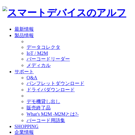
最新情報
製品情報
データコレクタ
IoT / M2M
バーコードリーダー
メディカル
サポート
Q&A
パンフレットダウンロード
ドライバダウンロード
デモ機貸し出し
販売終了品
What’s M2M -M2Mとは?-
バーコード用語集
SHOPPING
企業情報