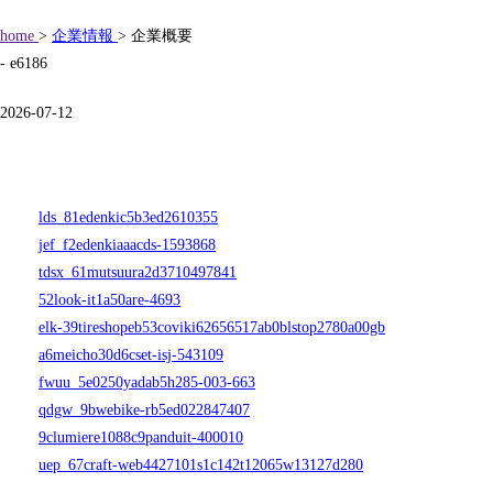
home
>
企業情報
> 企業概要
- e6186
2026-07-12
lds_81edenkic5b3ed2610355
jef_f2edenkiaaacds-1593868
tdsx_61mutsuura2d3710497841
52look-it1a50are-4693
elk-39tireshopeb53coviki62656517ab0blstop2780a00gb
a6meicho30d6cset-isj-543109
fwuu_5e0250yadab5h285-003-663
qdgw_9bwebike-rb5ed022847407
9clumiere1088c9panduit-400010
uep_67craft-web4427101s1c142t12065w13127d280