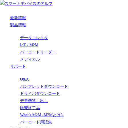
最新情報
製品情報
データコレクタ
IoT / M2M
バーコードリーダー
メディカル
サポート
Q&A
パンフレットダウンロード
ドライバダウンロード
デモ機貸し出し
販売終了品
What’s M2M -M2Mとは?-
バーコード用語集