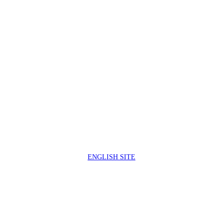
製品サポートセンター
050-3733-0692
受付時間 9:00 ～ 17:00
( 土日祝日及び休業日除く)
ENGLISH SITE