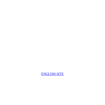
製品サポートセンター
050-3733-0692
受付時間 9:00 ～ 17:00
( 土日祝日及び休業日除く)
ENGLISH SITE