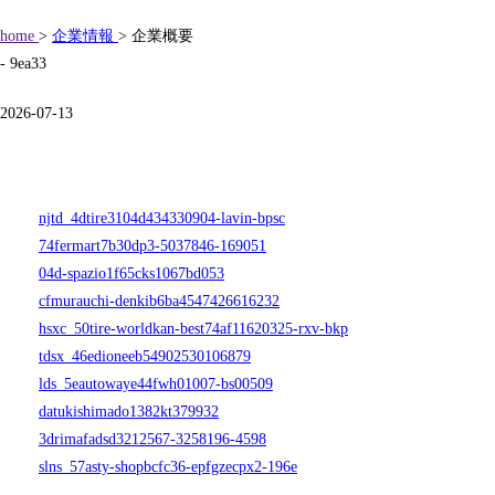
home
>
企業情報
> 企業概要
- 9ea33
2026-07-13
njtd_4dtire3104d434330904-lavin-bpsc
74fermart7b30dp3-5037846-169051
04d-spazio1f65cks1067bd053
cfmurauchi-denkib6ba4547426616232
hsxc_50tire-worldkan-best74af11620325-rxv-bkp
tdsx_46edioneeb54902530106879
lds_5eautowaye44fwh01007-bs00509
datukishimado1382kt379932
3drimafadsd3212567-3258196-4598
slns_57asty-shopbcfc36-epfgzecpx2-196e