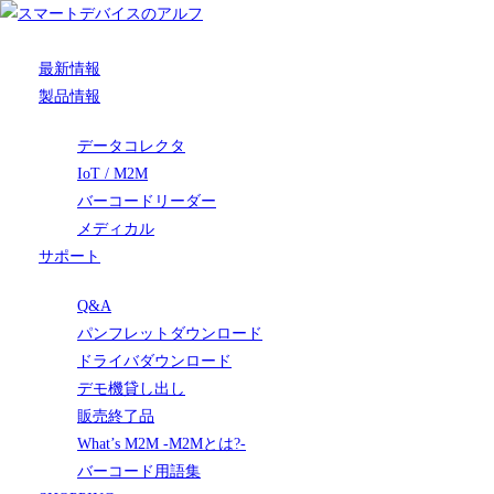
最新情報
製品情報
データコレクタ
IoT / M2M
バーコードリーダー
メディカル
サポート
Q&A
パンフレットダウンロード
ドライバダウンロード
デモ機貸し出し
販売終了品
What’s M2M -M2Mとは?-
バーコード用語集