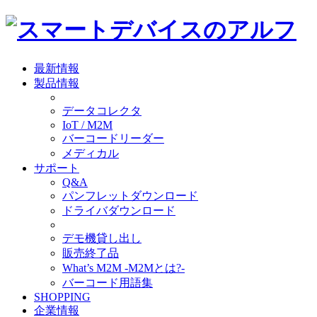
最新情報
製品情報
データコレクタ
IoT / M2M
バーコードリーダー
メディカル
サポート
Q&A
パンフレットダウンロード
ドライバダウンロード
デモ機貸し出し
販売終了品
What’s M2M -M2Mとは?-
バーコード用語集
SHOPPING
企業情報