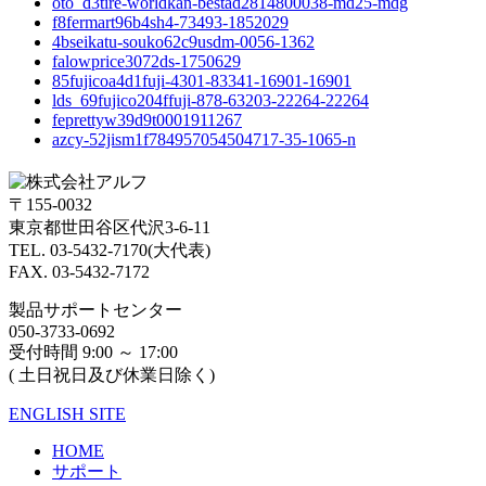
oto_d3tire-worldkan-bestad2814800038-md25-mdg
f8fermart96b4sh4-73493-1852029
4bseikatu-souko62c9usdm-0056-1362
falowprice3072ds-1750629
85fujicoa4d1fuji-4301-83341-16901-16901
lds_69fujico204ffuji-878-63203-22264-22264
feprettyw39d9t0001911267
azcy-52jism1f784957054504717-35-1065-n
〒155-0032
東京都世田谷区代沢3-6-11
TEL. 03-5432-7170(大代表)
FAX. 03-5432-7172
製品サポートセンター
050-3733-0692
受付時間 9:00 ～ 17:00
( 土日祝日及び休業日除く)
ENGLISH SITE
HOME
サポート