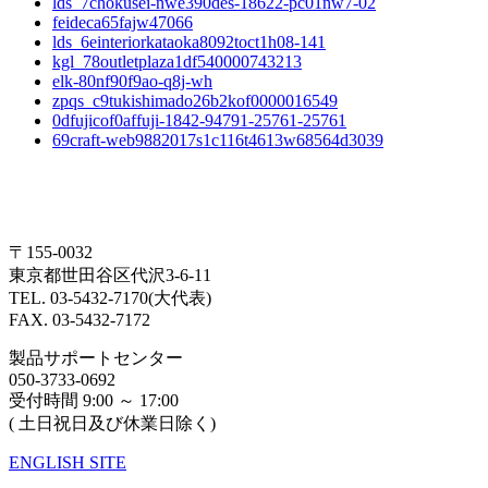
lds_7chokusei-nwe390des-18622-pc01nw7-02
feideca65fajw47066
lds_6einteriorkataoka8092toct1h08-141
kgl_78outletplaza1df540000743213
elk-80nf90f9ao-q8j-wh
zpqs_c9tukishimado26b2kof0000016549
0dfujicof0affuji-1842-94791-25761-25761
69craft-web9882017s1c116t4613w68564d3039
〒155-0032
東京都世田谷区代沢3-6-11
TEL. 03-5432-7170(大代表)
FAX. 03-5432-7172
製品サポートセンター
050-3733-0692
受付時間 9:00 ～ 17:00
( 土日祝日及び休業日除く)
ENGLISH SITE