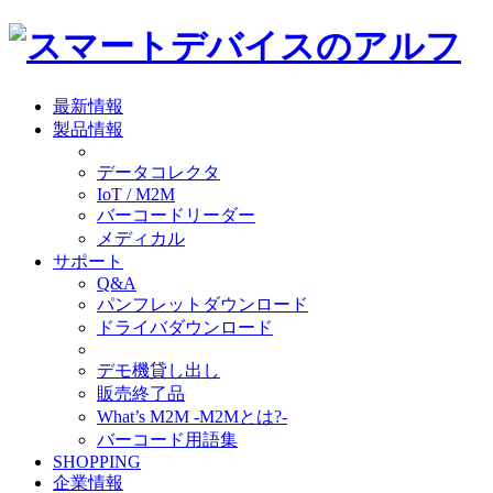
最新情報
製品情報
データコレクタ
IoT / M2M
バーコードリーダー
メディカル
サポート
Q&A
パンフレットダウンロード
ドライバダウンロード
デモ機貸し出し
販売終了品
What’s M2M -M2Mとは?-
バーコード用語集
SHOPPING
企業情報