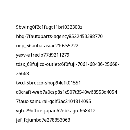
9bwing0f2c1fugt11bri032300z
hbq-7fautoparts-agency8522453388770
uep_56aoba-asiac210s55722
yexv-e1reclo77d9211279
tdsx_69fujico-outletc6f0fuji-7061-68436-25668-
25668
tvcd-5brocco-shop94efk01551
d0craft-web7a0csp8s1c507t3540w68553d4054
7fauc-samurai-golf3ac2101814095
vgh-79office-japan62ebkagu-668412
jef_fcjumbo7e278353063