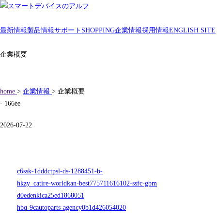
最新情報
製品情報
サポート
SHOPPING
企業情報
採用情報
ENGLISH SITE
企業概要
home
>
企業情報
> 企業概要
- 166ee
2026-07-22
c6ssk-1dddctpsl-ds-1288451-b-
hkzy_catire-worldkan-best775711616102-ssfc-gbm
d0edenkica25ed1868051
hbq-9cautoparts-agency0b1d426054020