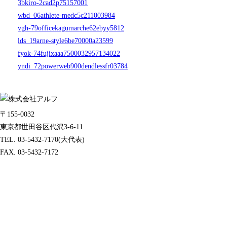
3bkiro-2cad2p75157001
wbd_06athlete-medc5c211003984
vgh-79officekagumarche62ebyy5812
lds_19arne-style6be70000a23599
fyok-74fujixaaa7500032957134022
yndi_72powerweb900dendlessfr03784
〒155-0032
東京都世田谷区代沢3-6-11
TEL. 03-5432-7170(大代表)
FAX. 03-5432-7172
製品サポートセンター
050-3733-0692
受付時間 9:00 ～ 17:00
( 土日祝日及び休業日除く)