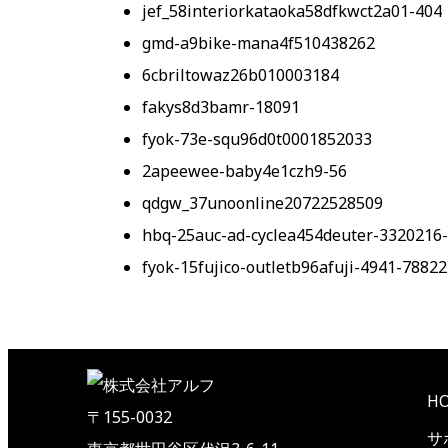
jef_58interiorkataoka58dfkwct2a01-404
gmd-a9bike-mana4f510438262
6cbriltowaz26b010003184
fakys8d3bamr-18091
fyok-73e-squ96d0t0001852033
2apeewee-baby4e1czh9-56
qdgw_37unoonline20722528509
hbq-25auc-ad-cyclea454deuter-3320216
fyok-15fujico-outletb96afuji-4941-7882
H
〒155-0032
サ