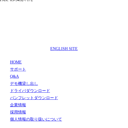
製品サポートセンター
050-3733-0692
受付時間 9:00 ～ 17:00
( 土日祝日及び休業日除く)
ENGLISH SITE
HOME
サポート
Q&A
デモ機貸し出し
ドライバダウンロード
パンフレットダウンロード
企業情報
採用情報
個人情報の取り扱いについて