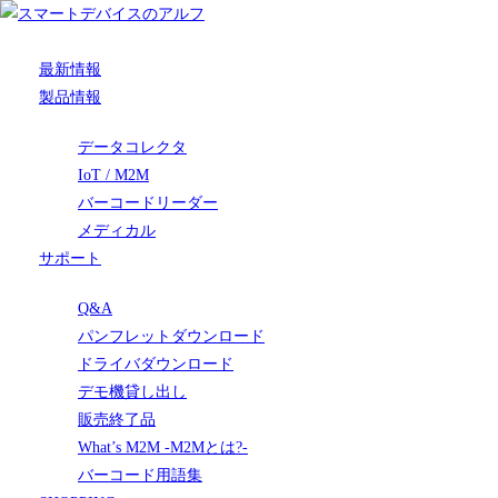
最新情報
製品情報
データコレクタ
IoT / M2M
バーコードリーダー
メディカル
サポート
Q&A
パンフレットダウンロード
ドライバダウンロード
デモ機貸し出し
販売終了品
What’s M2M -M2Mとは?-
バーコード用語集