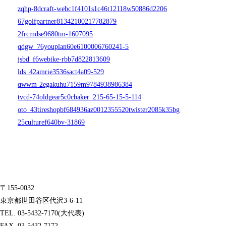
zqhp-8dcraft-webc1f4101s1c46t12118w50886d2206
67golfpartner81342100217782879
2frcmdse9680tm-1607095
qdgw_76youplan60e6100006760241-5
jsbd_f6webike-rbb7d822813609
lds_42amrie3536sact4a09-529
qwwm-2egakuhu7159m9784938986384
tvcd-74oldgear5c0cbaker_215-65-15-5-114
oto_43tireshopbf684936az0012355520twister2085k35bg
25culturef640bv-31869
〒155-0032
東京都世田谷区代沢3-6-11
TEL. 03-5432-7170(大代表)
FAX. 03-5432-7172