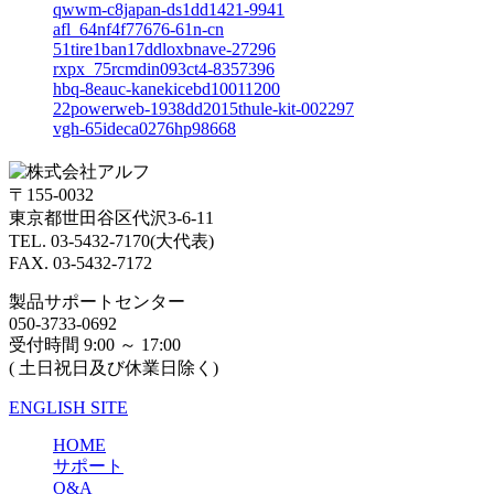
qwwm-c8japan-ds1dd1421-9941
afl_64nf4f77676-61n-cn
51tire1ban17ddloxbnave-27296
rxpx_75rcmdin093ct4-8357396
hbq-8eauc-kanekicebd10011200
22powerweb-1938dd2015thule-kit-002297
vgh-65ideca0276hp98668
〒155-0032
東京都世田谷区代沢3-6-11
TEL. 03-5432-7170(大代表)
FAX. 03-5432-7172
製品サポートセンター
050-3733-0692
受付時間 9:00 ～ 17:00
( 土日祝日及び休業日除く)
ENGLISH SITE
HOME
サポート
Q&A