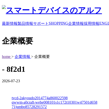
SHOPPING
ENGL
最新情報
製品情報
サポート
企業情報
採用情報
企業概要
home
>
企業情報
> 企業概要
- 8f2d1
2026-07-23
tvcd-2akyoudo2014774a860022598
qwwm-a0craft-webe008101s1c172t10301w47501d658
71jumbo85728291572