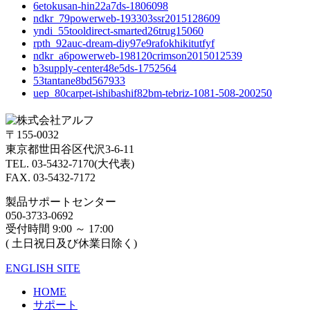
6etokusan-hin22a7ds-1806098
ndkr_79powerweb-193303ssr2015128609
yndi_55tooldirect-smarted26trug15060
rpth_92auc-dream-diy97e9rafokhikitutfyf
ndkr_a6powerweb-198120crimson2015012539
b3supply-center48e5ds-1752564
53tantane8bd567933
uep_80carpet-ishibashif82bm-tebriz-1081-508-200250
〒155-0032
東京都世田谷区代沢3-6-11
TEL. 03-5432-7170(大代表)
FAX. 03-5432-7172
製品サポートセンター
050-3733-0692
受付時間 9:00 ～ 17:00
( 土日祝日及び休業日除く)
ENGLISH SITE
HOME
サポート