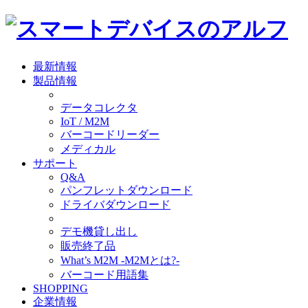
最新情報
製品情報
データコレクタ
IoT / M2M
バーコードリーダー
メディカル
サポート
Q&A
パンフレットダウンロード
ドライバダウンロード
デモ機貸し出し
販売終了品
What’s M2M -M2Mとは?-
バーコード用語集
SHOPPING
企業情報