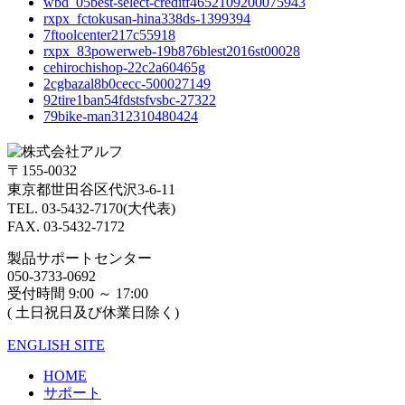
wbd_05best-select-creditf4652109200075943
rxpx_fctokusan-hina338ds-1399394
7ftoolcenter217c55918
rxpx_83powerweb-19b876blest2016st00028
cehirochishop-22c2a60465g
2cgbazal8b0cecc-500027149
92tire1ban54fdstsfvsbc-27322
79bike-man312310480424
〒155-0032
東京都世田谷区代沢3-6-11
TEL. 03-5432-7170(大代表)
FAX. 03-5432-7172
製品サポートセンター
050-3733-0692
受付時間 9:00 ～ 17:00
( 土日祝日及び休業日除く)
ENGLISH SITE
HOME
サポート