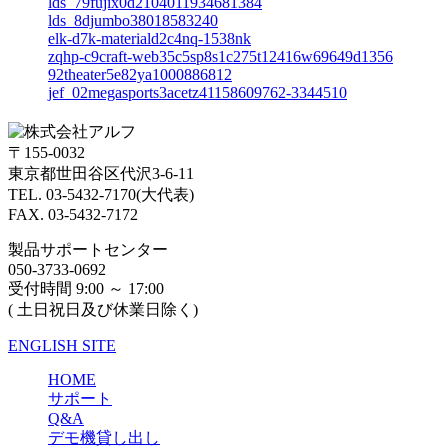
lds_79fujix0d2104011934681384
lds_8djumbo38018583240
elk-d7k-materiald2c4nq-1538nk
zqhp-c9craft-web35c5sp8s1c275t12416w69649d1356
92theater5e82ya1000886812
jef_02megasports3acetz41158609762-3344510
〒155-0032
東京都世田谷区代沢3-6-11
TEL. 03-5432-7170(大代表)
FAX. 03-5432-7172
製品サポートセンター
050-3733-0692
受付時間 9:00 ～ 17:00
( 土日祝日及び休業日除く)
ENGLISH SITE
HOME
サポート
Q&A
デモ機貸し出し