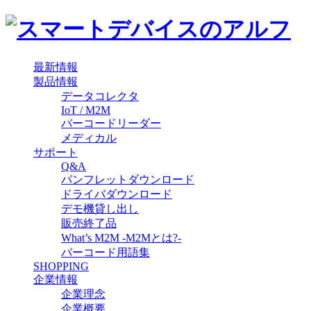
最新情報
製品情報
データコレクタ
IoT / M2M
バーコードリーダー
メディカル
サポート
Q&A
パンフレットダウンロード
ドライバダウンロード
デモ機貸し出し
販売終了品
What’s M2M -M2Mとは?-
バーコード用語集
SHOPPING
企業情報
企業理念
企業概要