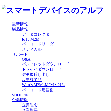
最新情報
製品情報
データコレクタ
IoT / M2M
バーコードリーダー
メディカル
サポート
Q&A
パンフレットダウンロード
ドライバダウンロード
デモ機貸し出し
販売終了品
What’s M2M -M2Mとは?-
バーコード用語集
SHOPPING
企業情報
企業理念
企業概要