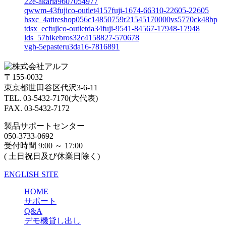
22e-akaria9607054977
qwwm-43fujico-outlet4157fuji-1674-66310-22605-22605
hsxc_4atireshop056c14850759r21545170000vs5770ck48bp
tdsx_ecfujico-outletda34fuji-9541-84567-17948-17948
lds_57bikebros32c4158827-570678
vgh-5epasteru3da16-7816891
〒155-0032
東京都世田谷区代沢3-6-11
TEL. 03-5432-7170(大代表)
FAX. 03-5432-7172
製品サポートセンター
050-3733-0692
受付時間 9:00 ～ 17:00
( 土日祝日及び休業日除く)
ENGLISH SITE
HOME
サポート
Q&A
デモ機貸し出し