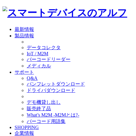
最新情報
製品情報
データコレクタ
IoT / M2M
バーコードリーダー
メディカル
サポート
Q&A
パンフレットダウンロード
ドライバダウンロード
デモ機貸し出し
販売終了品
What’s M2M -M2Mとは?-
バーコード用語集
SHOPPING
企業情報