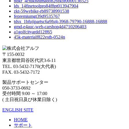
ndkr_4ctukishimadob26fkof0000136525
lds_14finetoolpro84f8pt013947904
zkt-59webike-rb89738991538
fepremiumgt39d9535767
tdsx_1bfujipartsc6a9fuji-3968-79790-16888-16888
gmd-e4auc-web-carshop4d4710206403
a1golfcityardd12ff65
45k-materialf822estb-0524n
〒155-0032
東京都世田谷区代沢3-6-11
TEL. 03-5432-7170(大代表)
FAX. 03-5432-7172
製品サポートセンター
050-3733-0692
受付時間 9:00 ～ 17:00
( 土日祝日及び休業日除く)
ENGLISH SITE
HOME
サポート