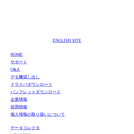
製品サポートセンター
050-3733-0692
受付時間 9:00 ～ 17:00
( 土日祝日及び休業日除く)
ENGLISH SITE
HOME
サポート
Q&A
デモ機貸し出し
ドライバダウンロード
パンフレットダウンロード
企業情報
採用情報
個人情報の取り扱いについて
データコレクタ