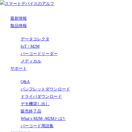
最新情報
製品情報
データコレクタ
IoT / M2M
バーコードリーダー
メディカル
サポート
Q&A
パンフレットダウンロード
ドライバダウンロード
デモ機貸し出し
販売終了品
What’s M2M -M2Mとは?-
バーコード用語集