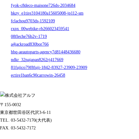
fyok-c8deco-maisone726ds-2034684
hkzy_e1tire3104180a15605008-jp112-sm
fclachou9703ds-1592109
rxpx_00webike-rb266023459541
08fleche76b2v-1719
a4jackroad830bor766
hbq-aeautoparts-agency7d81448436680
ndkr_32pajapan8262rj417669
81fujico79f8fuji-1842-83927-23909-23909
ectire1ban6c90carrowin-26458
〒155-0032
東京都世田谷区代沢3-6-11
TEL. 03-5432-7170(大代表)
FAX. 03-5432-7172