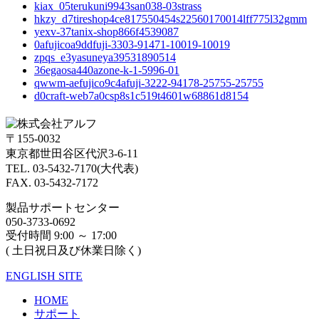
kiax_05terukuni9943san038-03strass
hkzy_d7tireshop4ce817550454s22560170014lff775l32gmm
yexv-37tanix-shop866f4539087
0afujicoa9ddfuji-3303-91471-10019-10019
zpqs_e3yasuneya39531890514
36egaosa440azone-k-1-5996-01
qwwm-aefujico9c4afuji-3222-94178-25755-25755
d0craft-web7a0csp8s1c519t4601w68861d8154
〒155-0032
東京都世田谷区代沢3-6-11
TEL. 03-5432-7170(大代表)
FAX. 03-5432-7172
製品サポートセンター
050-3733-0692
受付時間 9:00 ～ 17:00
( 土日祝日及び休業日除く)
ENGLISH SITE
HOME
サポート