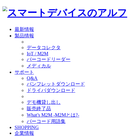
最新情報
製品情報
データコレクタ
IoT / M2M
バーコードリーダー
メディカル
サポート
Q&A
パンフレットダウンロード
ドライバダウンロード
デモ機貸し出し
販売終了品
What’s M2M -M2Mとは?-
バーコード用語集
SHOPPING
企業情報