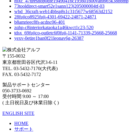
hsxc_47tireshop0dfe19490416c195601600vani665k38bbmp
73tooldirect-smart52e1sann123j205000004tf-03
wbd_36craft-web14bbsp8s1c31t5677w68563d2152
28fujico8925fuji-4301-69422-24871-24871
b8amrieec8fs-acdnc06-401
zqhp-c8interiorkataoka1a46kwct1c23-520
tdsx_69fujico-outletc6f0fuji-1141-71339-25668-25668
yexv-0etire1ban0f21leonav6g-26387
〒155-0032
東京都世田谷区代沢3-6-11
TEL. 03-5432-7170(大代表)
FAX. 03-5432-7172
製品サポートセンター
050-3733-0692
受付時間 9:00 ～ 17:00
( 土日祝日及び休業日除く)
ENGLISH SITE
HOME
サポート