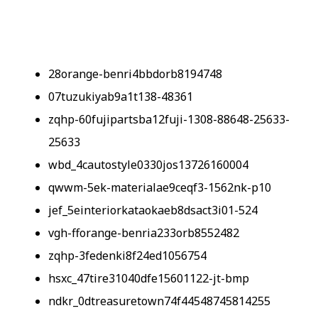
28orange-benri4bbdorb8194748
07tuzukiyab9a1t138-48361
zqhp-60fujipartsba12fuji-1308-88648-25633-
25633
wbd_4cautostyle0330jos13726160004
qwwm-5ek-materialae9ceqf3-1562nk-p10
jef_5einteriorkataokaeb8dsact3i01-524
vgh-fforange-benria233orb8552482
zqhp-3fedenki8f24ed1056754
hsxc_47tire31040dfe15601122-jt-bmp
ndkr_0dtreasuretown74f44548745814255