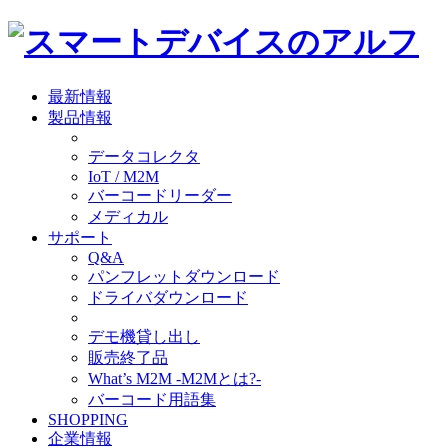
最新情報
製品情報
データコレクタ
IoT / M2M
バーコードリーダー
メディカル
サポート
Q&A
パンフレットダウンロード
ドライバダウンロード
デモ機貸し出し
販売終了品
What’s M2M -M2Mとは?-
バーコード用語集
SHOPPING
企業情報