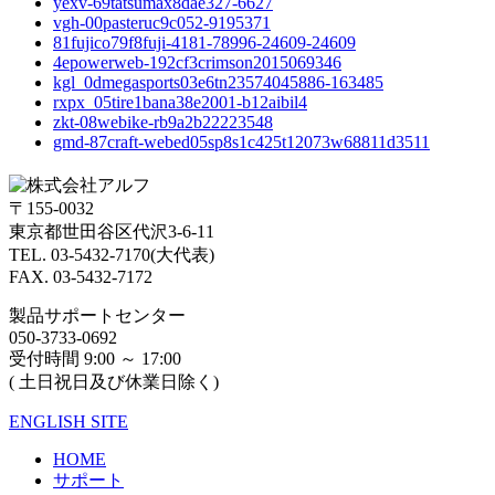
yexv-69tatsumax8dae327-6627
vgh-00pasteruc9c052-9195371
81fujico79f8fuji-4181-78996-24609-24609
4epowerweb-192cf3crimson2015069346
kgl_0dmegasports03e6tn23574045886-163485
rxpx_05tire1bana38e2001-b12aibil4
zkt-08webike-rb9a2b22223548
gmd-87craft-webed05sp8s1c425t12073w68811d3511
〒155-0032
東京都世田谷区代沢3-6-11
TEL. 03-5432-7170(大代表)
FAX. 03-5432-7172
製品サポートセンター
050-3733-0692
受付時間 9:00 ～ 17:00
( 土日祝日及び休業日除く)
ENGLISH SITE
HOME
サポート