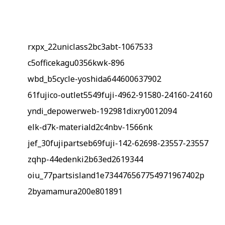
rxpx_22uniclass2bc3abt-1067533
c5officekagu0356kwk-896
wbd_b5cycle-yoshida644600637902
61fujico-outlet5549fuji-4962-91580-24160-24160
yndi_depowerweb-192981dixry0012094
elk-d7k-materiald2c4nbv-1566nk
jef_30fujipartseb69fuji-142-62698-23557-23557
zqhp-44edenki2b63ed2619344
oiu_77partsisland1e734476567754971967402p
2byamamura200e801891