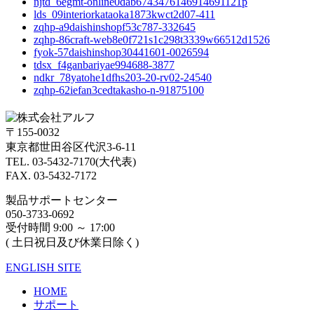
njtd_6egmt-online0dab6743476146914691121p
lds_09interiorkataoka1873kwct2d07-411
zqhp-a9daishinshopf53c787-332645
zqhp-86craft-web8e0f721s1c298t3339w66512d1526
fyok-57daishinshop30441601-0026594
tdsx_f4ganbariyae994688-3877
ndkr_78yatohe1dfhs203-20-rv02-24540
zqhp-62iefan3cedtakasho-n-91875100
〒155-0032
東京都世田谷区代沢3-6-11
TEL. 03-5432-7170(大代表)
FAX. 03-5432-7172
製品サポートセンター
050-3733-0692
受付時間 9:00 ～ 17:00
( 土日祝日及び休業日除く)
ENGLISH SITE
HOME
サポート