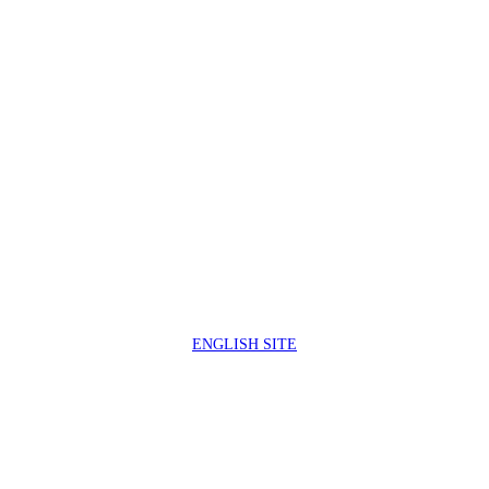
製品サポートセンター
050-3733-0692
受付時間 9:00 ～ 17:00
( 土日祝日及び休業日除く)
ENGLISH SITE