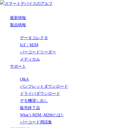
最新情報
製品情報
データコレクタ
IoT / M2M
バーコードリーダー
メディカル
サポート
Q&A
パンフレットダウンロード
ドライバダウンロード
デモ機貸し出し
販売終了品
What’s M2M -M2Mとは?-
バーコード用語集