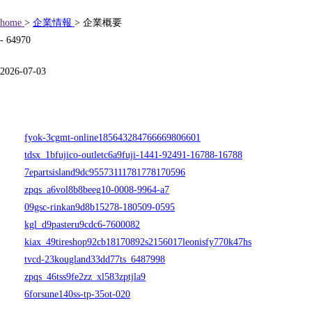
home
>
企業情報
> 企業概要
- 64970
2026-07-03
fyok-3cgmt-online185643284766669806601
tdsx_1bfujico-outletc6a9fuji-1441-92491-16788-16788
7epartsisland9dc95573111781778170596
zpqs_a6vol8b8beeg10-0008-9964-a7
09gsc-rinkan9d8b15278-180509-0595
kgl_d9pasteru9cdc6-7600082
kiax_49tireshop92cb18170892s2156017leonisfy770k47hs
tvcd-23kougland33dd77ts_6487998
zpqs_46tss9fe2zz_xl583zptjla9
6forsune140ss-tp-35ot-020