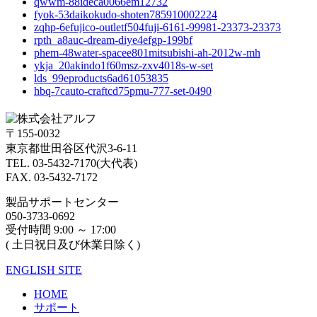
qwwm-88ideca0066em12732
fyok-53daikokudo-shoten785910002224
zqhp-6efujico-outletf504fuji-6161-99981-23373-23373
rpth_a8auc-dream-diye4efgp-199bf
phem-48water-spacee801mitsubishi-ah-2012w-mh
ykja_20akindo1f60msz-zxv4018s-w-set
lds_99eproducts6ad61053835
hbq-7cauto-craftcd75pmu-777-set-0490
〒155-0032
東京都世田谷区代沢3-6-11
TEL. 03-5432-7170(大代表)
FAX. 03-5432-7172
製品サポートセンター
050-3733-0692
受付時間 9:00 ～ 17:00
( 土日祝日及び休業日除く)
ENGLISH SITE
HOME
サポート