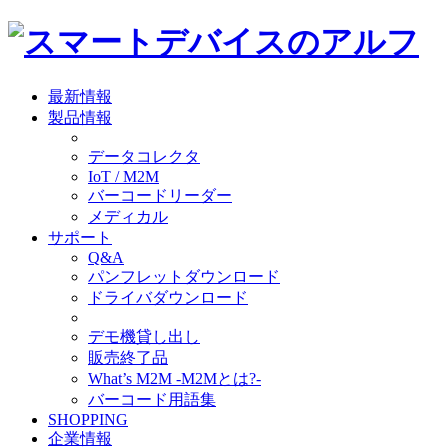
最新情報
製品情報
データコレクタ
IoT / M2M
バーコードリーダー
メディカル
サポート
Q&A
パンフレットダウンロード
ドライバダウンロード
デモ機貸し出し
販売終了品
What’s M2M -M2Mとは?-
バーコード用語集
SHOPPING
企業情報