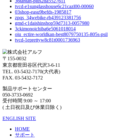
36tantan-plus2da5527611
tvcd-e1sunglasshouse6c21cazl00-00060
03shop-easu9befds-1985817
zpqs_34webike-rb439123381756
gmd-c1daishinshop59d7313-0057980
3ckimonoichiba6e5061018014
oiu_ectire-worldkan-best8079750135-805s-psil
tvcd-1eprettyw8c81t0001736963
〒155-0032
東京都世田谷区代沢3-6-11
TEL. 03-5432-7170(大代表)
FAX. 03-5432-7172
製品サポートセンター
050-3733-0692
受付時間 9:00 ～ 17:00
( 土日祝日及び休業日除く)
ENGLISH SITE
HOME
サポート