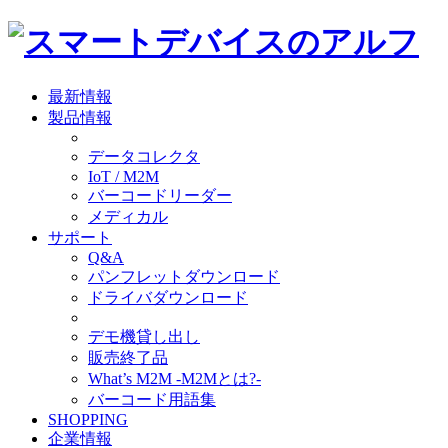
最新情報
製品情報
データコレクタ
IoT / M2M
バーコードリーダー
メディカル
サポート
Q&A
パンフレットダウンロード
ドライバダウンロード
デモ機貸し出し
販売終了品
What’s M2M -M2Mとは?-
バーコード用語集
SHOPPING
企業情報