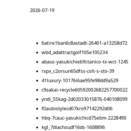
2026-07-19
6atire1ban6c8astadt-26401-a13258d72
wbd_adattractgolf105e105234
abauc-yasukichieb9ctanico-tx-wct-1245
rxpx_c2orsun65dfss-colt-s-sto-39
41luxury-10176i6ae95fe98dd9a529
c9sakai-recycle60592002682257700022
yndi_55kag-2d02033015876-040108099
f0autostylecd07kro97142292d06
hbq-7cauc-yasukichicd75ebm-2228490
kgl_7dlachoudf16ds-1608896