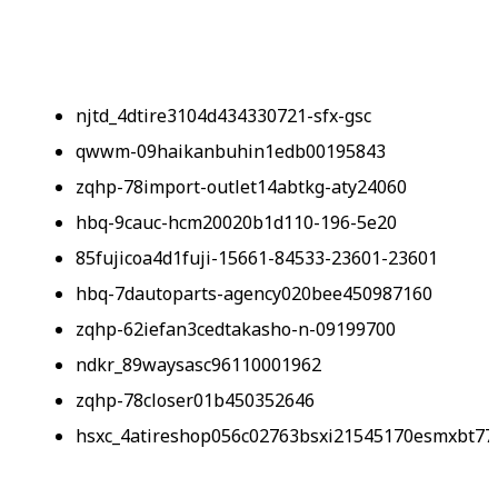
njtd_4dtire3104d434330721-sfx-gsc
qwwm-09haikanbuhin1edb00195843
zqhp-78import-outlet14abtkg-aty24060
hbq-9cauc-hcm20020b1d110-196-5e20
85fujicoa4d1fuji-15661-84533-23601-23601
hbq-7dautoparts-agency020bee450987160
zqhp-62iefan3cedtakasho-n-09199700
ndkr_89waysasc96110001962
zqhp-78closer01b450352646
hsxc_4atireshop056c02763bsxi21545170esmxbt77