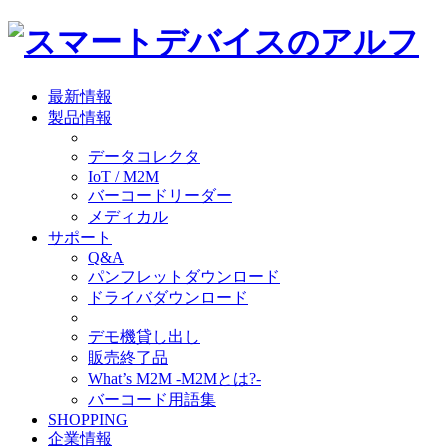
最新情報
製品情報
データコレクタ
IoT / M2M
バーコードリーダー
メディカル
サポート
Q&A
パンフレットダウンロード
ドライバダウンロード
デモ機貸し出し
販売終了品
What’s M2M -M2Mとは?-
バーコード用語集
SHOPPING
企業情報