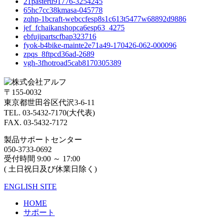
21pasteru91776-3254245
65hc7cc38kmasa-045778
zqhp-1bcraft-webccfesp8s1c613t5477w68892d9886
jef_fchaikanshopca6esp63_4275
ebfujipartscfbap323716
fyok-b4bike-mainte2e71a49-170426-062-000096
zpqs_8ftpcd36ad-2689
vgh-3fhotroad5cab8170305389
〒155-0032
東京都世田谷区代沢3-6-11
TEL. 03-5432-7170(大代表)
FAX. 03-5432-7172
製品サポートセンター
050-3733-0692
受付時間 9:00 ～ 17:00
( 土日祝日及び休業日除く)
ENGLISH SITE
HOME
サポート