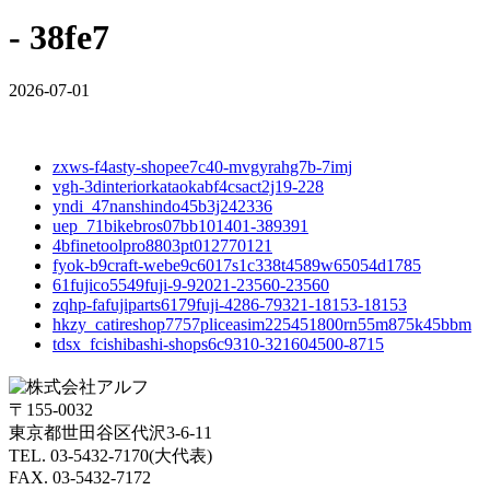
- 38fe7
2026-07-01
zxws-f4asty-shopee7c40-mvgyrahg7b-7imj
vgh-3dinteriorkataokabf4csact2j19-228
yndi_47nanshindo45b3j242336
uep_71bikebros07bb101401-389391
4bfinetoolpro8803pt012770121
fyok-b9craft-webe9c6017s1c338t4589w65054d1785
61fujico5549fuji-9-92021-23560-23560
zqhp-fafujiparts6179fuji-4286-79321-18153-18153
hkzy_catireshop7757pliceasim225451800rn55m875k45bbm
tdsx_fcishibashi-shops6c9310-321604500-8715
〒155-0032
東京都世田谷区代沢3-6-11
TEL. 03-5432-7170(大代表)
FAX. 03-5432-7172