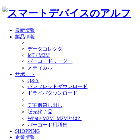
最新情報
製品情報
データコレクタ
IoT / M2M
バーコードリーダー
メディカル
サポート
Q&A
パンフレットダウンロード
ドライバダウンロード
デモ機貸し出し
販売終了品
What’s M2M -M2Mとは?-
バーコード用語集
SHOPPING
企業情報