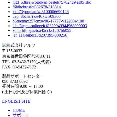
njtd_53tire-worldkan-besteb75702429-rs05-sbc
f6bikebrosfcf882678-318814
zkt-73youplanf4a3100006690126
uep_8bchari-oe467wls09300
b5tiremax257cmsw86-17777-v12208w108
lds_7agmt-onlineefcf8320949944968000003
zqhp-bfd-spazioa45ccks1207bb055
jef_aeg-bikeca3d207395-808256
〒155-0032
東京都世田谷区代沢3-6-11
TEL. 03-5432-7170(大代表)
FAX. 03-5432-7172
製品サポートセンター
050-3733-0692
受付時間 9:00 ～ 17:00
( 土日祝日及び休業日除く)
ENGLISH SITE
HOME
サポート