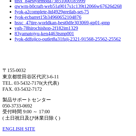
tdsx_84estylemoda73b51000185999
qwwm-b0craft-web51a9017s1c139t12066w67626d268
fyok-a2complete-ltd4929greilab-set-75
fyok-ecbarret15b34960652104876
hsxc_47tire-worldkan-best0dfe303069-gp01-gmp
vgh-78hirochishop-2f182im1329
83yamatojyu-ken4463tsmp001
fyok-ddfujico-outlet8a31fuji-2321-91568-25562-25562
〒155-0032
東京都世田谷区代沢3-6-11
TEL. 03-5432-7170(大代表)
FAX. 03-5432-7172
製品サポートセンター
050-3733-0692
受付時間 9:00 ～ 17:00
( 土日祝日及び休業日除く)
ENGLISH SITE