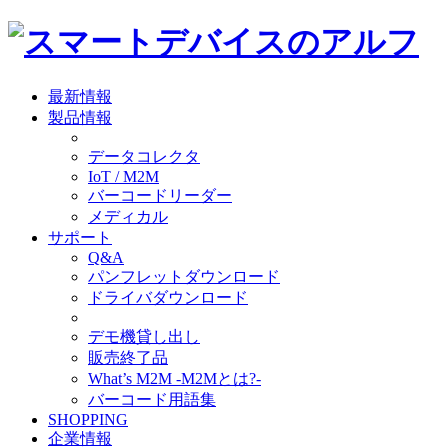
最新情報
製品情報
データコレクタ
IoT / M2M
バーコードリーダー
メディカル
サポート
Q&A
パンフレットダウンロード
ドライバダウンロード
デモ機貸し出し
販売終了品
What’s M2M -M2Mとは?-
バーコード用語集
SHOPPING
企業情報