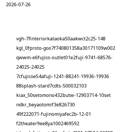
2026-07-26
vgh-7finteriorkataoka50aakwct2c25-148
kgl_0fproto-goo7f740801358a30171109w002
qwwm-e6fujico-outlet01e2fuji-9741-68576-
24025-24025
7cfujicoe54afuji-1241-88241-19936-19936
88splash-stard7cdts-500032103
kiax_50setomono432butw-12903714-10set
ndkr_beyaotomif3e826730
49f222071-fujinomiyafec2b-12-01
f2theater9ee8ya1002469592