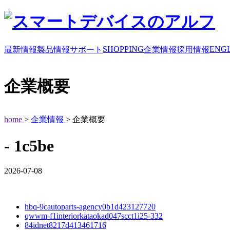
SHOPPING
ENGL
最新情報
製品情報
サポート
企業情報
採用情報
企業概要
home
>
企業情報
> 企業概要
- 1c5be
2026-07-08
hbq-9cautoparts-agency0b1d423127720
qwwm-f1interiorkataokad047scct1i25-332
84idnet8217d413461716