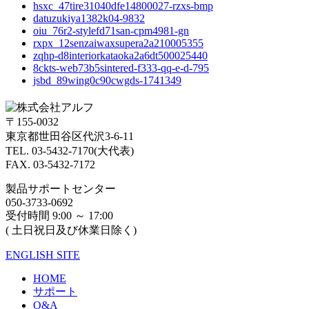
hsxc_47tire31040dfe14800027-rzxs-bmp
datuzukiya1382k04-9832
oiu_76r2-stylefd71san-cpm4981-gn
rxpx_12senzaiwaxsupera2a210005355
zqhp-d8interiorkataoka2a6dt500025440
8ckts-web73b5sintered-f333-qq-e-d-795
jsbd_89wing0c90cwgds-1741349
〒155-0032
東京都世田谷区代沢3-6-11
TEL. 03-5432-7170(大代表)
FAX. 03-5432-7172
製品サポートセンター
050-3733-0692
受付時間 9:00 ～ 17:00
( 土日祝日及び休業日除く)
ENGLISH SITE
HOME
サポート
Q&A