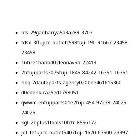
lds_29ganbariya5a3a289-3703
tdsx_3ffujico-outletc598fuji-190-91667-23458-
23458
16tire1banbd02leonav5b-22413
7bfujiparts3075fuji-1845-84242-16351-16351
hbq-7dautoparts-agency020bee461615360
d0edenkica25ed1798051
qwwm-e6fujiparts01e2fuji-454-97238-24025-
24025
kgl_2bplus1tools10fctr-8556172
jef_fefujico-outlet5407fuji-1670-67500-23397-