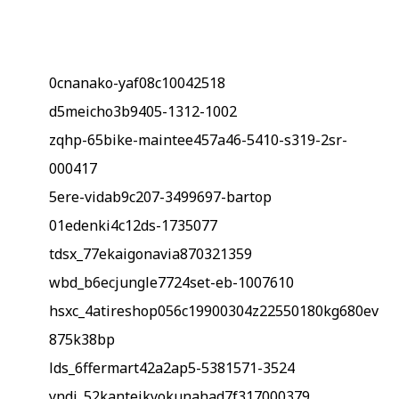
0cnanako-yaf08c10042518
d5meicho3b9405-1312-1002
zqhp-65bike-maintee457a46-5410-s319-2sr-
000417
5ere-vidab9c207-3499697-bartop
01edenki4c12ds-1735077
tdsx_77ekaigonavia870321359
wbd_b6ecjungle7724set-eb-1007610
hsxc_4atireshop056c19900304z22550180kg680ev
875k38bp
lds_6ffermart42a2ap5-5381571-3524
yndi_52kanteikyokunahad7f317000379