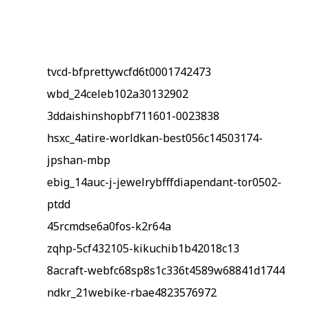
tvcd-bfprettywcfd6t0001742473
wbd_24celeb102a30132902
3ddaishinshopbf711601-0023838
hsxc_4atire-worldkan-best056c14503174-
jpshan-mbp
ebig_14auc-j-jewelrybfffdiapendant-tor0502-
ptdd
45rcmdse6a0fos-k2r64a
zqhp-5cf432105-kikuchib1b42018c13
8acraft-webfc68sp8s1c336t4589w68841d1744
ndkr_21webike-rbae4823576972