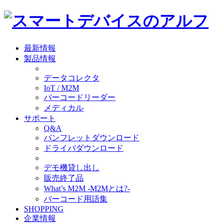
最新情報
製品情報
データコレクタ
IoT / M2M
バーコードリーダー
メディカル
サポート
Q&A
パンフレットダウンロード
ドライバダウンロード
デモ機貸し出し
販売終了品
What’s M2M -M2Mとは?-
バーコード用語集
SHOPPING
企業情報