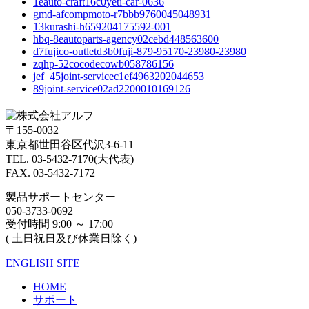
1eauto-craft16c0yeti-car-0636
gmd-afcompmoto-r7bbb9760045048931
13kurashi-h659204175592-001
hbq-8eautoparts-agency02cebd448563600
d7fujico-outletd3b0fuji-879-95170-23980-23980
zqhp-52cocodecowb058786156
jef_45joint-servicec1ef4963202044653
89joint-service02ad2200010169126
〒155-0032
東京都世田谷区代沢3-6-11
TEL. 03-5432-7170(大代表)
FAX. 03-5432-7172
製品サポートセンター
050-3733-0692
受付時間 9:00 ～ 17:00
( 土日祝日及び休業日除く)
ENGLISH SITE
HOME
サポート