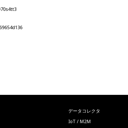
70s4tt3
w69654d136
データコレクタ
ト
IoT / M2M