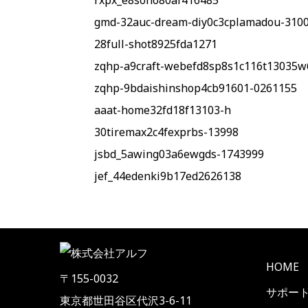
rxpx_e8soho80af416485
gmd-32auc-dream-diy0c3cplamadou-3100
28full-shot8925fda1271
zqhp-a9craft-webefd8sp8s1c116t13035
zqhp-9bdaishinshop4cb91601-0261155
aaat-home32fd18f13103-h
30tiremax2c4fexprbs-13998
jsbd_5awing03a6ewgds-1743999
jef_44edenki9b17ed2626138
HOME
〒155-0032
サポー
東京都世田谷区代沢3-6-11