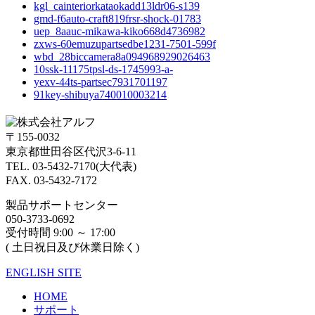
kgl_cainteriorkataokadd13ldr06-s139
gmd-f6auto-craft819frsr-shock-01783
uep_8aauc-mikawa-kiko668d4736982
zxws-60emuzupartsedbe1231-7501-599f
wbd_28biccamera8a094968929026463
10ssk-11175tpsl-ds-1745993-a-
yexv-44ts-partsec7931701197
91key-shibuya740010003214
〒155-0032
東京都世田谷区代沢3-6-11
TEL. 03-5432-7170(大代表)
FAX. 03-5432-7172
製品サポートセンター
050-3733-0692
受付時間 9:00 ～ 17:00
( 土日祝日及び休業日除く)
ENGLISH SITE
HOME
サポート