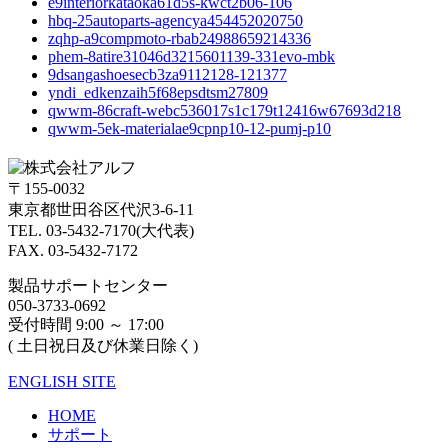
e9interiorkataoka61d5s-kwct2b06-106
hbq-25autoparts-agencya454452020750
zqhp-a9compmoto-rbab24988659214336
phem-8atire31046d3215601139-331evo-mbk
9dsangashoesecb3za9112128-121377
yndi_edkenzaih5f68epsdtsm27809
qwwm-86craft-webc536017s1c179t12416w67693d218
qwwm-5ek-materialae9cpnp10-12-pumj-p10
〒155-0032
東京都世田谷区代沢3-6-11
TEL. 03-5432-7170(大代表)
FAX. 03-5432-7172
製品サポートセンター
050-3733-0692
受付時間 9:00 ～ 17:00
( 土日祝日及び休業日除く)
ENGLISH SITE
HOME
サポート