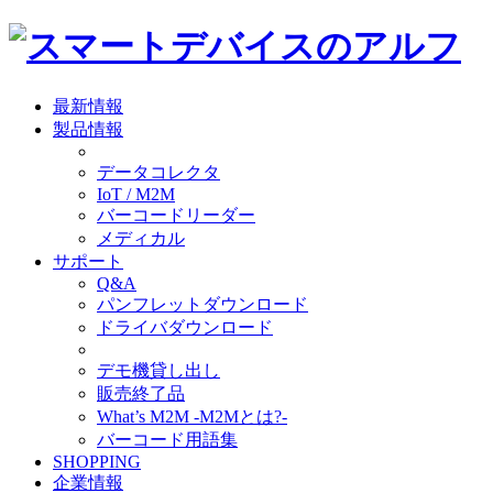
最新情報
製品情報
データコレクタ
IoT / M2M
バーコードリーダー
メディカル
サポート
Q&A
パンフレットダウンロード
ドライバダウンロード
デモ機貸し出し
販売終了品
What’s M2M -M2Mとは?-
バーコード用語集
SHOPPING
企業情報