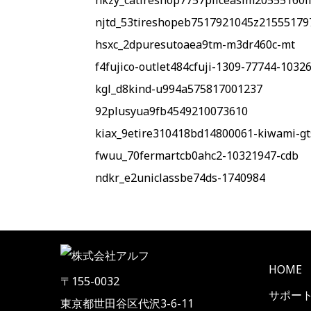
hkzy_catireshop7757pliceasim20555160
njtd_53tireshopeb7517921045z21555179
hsxc_2dpuresutoaea9tm-m3dr460c-mt
f4fujico-outlet484cfuji-1309-77744-1032
kgl_d8kind-u994a575817001237
92plusyua9fb4549210073610
kiax_9etire310418bd14800061-kiwami-gt
fwuu_70fermartcb0ahc2-10321947-cdb
ndkr_e2uniclassbe74ds-1740984
HOME
〒155-0032
サポー
東京都世田谷区代沢3-6-11