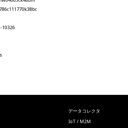
lflw04665ck48bm
786c111770k38bc
6-10326
s
データコレクタ
ト
IoT / M2M