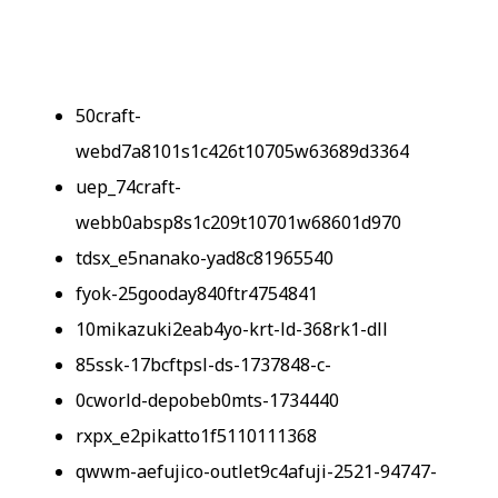
50craft-
webd7a8101s1c426t10705w63689d3364
uep_74craft-
webb0absp8s1c209t10701w68601d970
tdsx_e5nanako-yad8c81965540
fyok-25gooday840ftr4754841
10mikazuki2eab4yo-krt-ld-368rk1-dll
85ssk-17bcftpsl-ds-1737848-c-
0cworld-depobeb0mts-1734440
rxpx_e2pikatto1f5110111368
qwwm-aefujico-outlet9c4afuji-2521-94747-