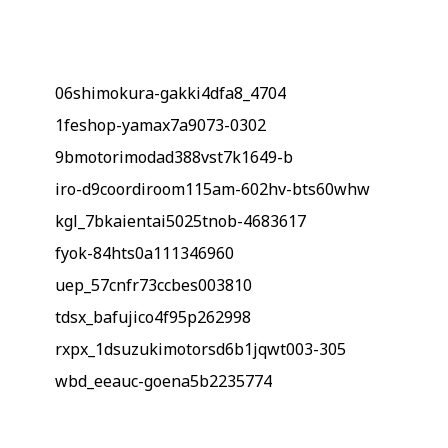
06shimokura-gakki4dfa8_4704
1feshop-yamax7a9073-0302
9bmotorimodad388vst7k1649-b
iro-d9coordiroom115am-602hv-bts60whw
kgl_7bkaientai5025tnob-4683617
fyok-84hts0a111346960
uep_57cnfr73ccbes003810
tdsx_bafujico4f95p262998
rxpx_1dsuzukimotorsd6b1jqwt003-305
wbd_eeauc-goena5b2235774