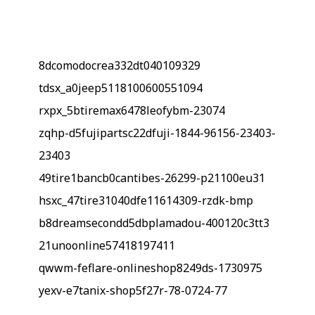
8dcomodocrea332dt040109329
tdsx_a0jeep5118100600551094
rxpx_5btiremax6478leofybm-23074
zqhp-d5fujipartsc22dfuji-1844-96156-23403-
23403
49tire1bancb0cantibes-26299-p21100eu31
hsxc_47tire31040dfe11614309-rzdk-bmp
b8dreamsecondd5dbplamadou-400120c3tt3
21unoonline57418197411
qwwm-feflare-onlineshop8249ds-1730975
yexv-e7tanix-shop5f27r-78-0724-77